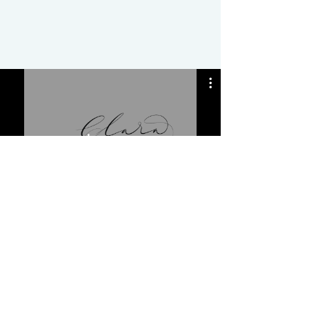
clarainjazz
Посетите мой канал на Youtube
Клара в джазе
Тел. +
39335 1031066
Номер плательщика НДС
11104260960