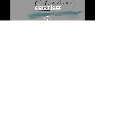
clarainjazz
ジャズのクララ
Tel
+39 335 1031066
VAT番号11104260960
musica per eventi, musica per matrimoni, complesso
per musica, eventi, matrimoni, wedding, wedding
music, eventi milano, matrimoni a milano, musica
wedding, wedding music
©clarainjazz