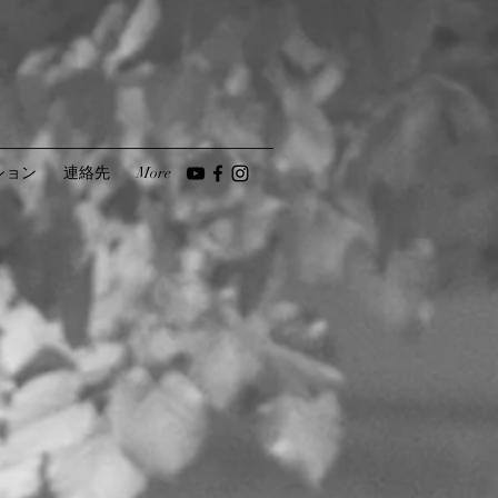
ション
連絡先
More